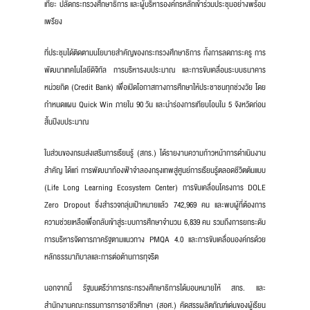
เทียะ ปลัดกระทรวงศึกษาธิการ และผู้บริหารองค์กรหลักเข้าร่วมประชุมอย่างพร้อม
เพรียง
ที่ประชุมได้ติดตามนโยบายสำคัญของกระทรวงศึกษาธิการ ทั้งการลดภาระครู การ
พัฒนาเทคโนโลยีดิจิทัล การบริหารงบประมาณ และการขับเคลื่อนระบบธนาคาร
หน่วยกิต (Credit Bank) เพื่อเปิดโอกาสทางการศึกษาให้ประชาชนทุกช่วงวัย โดย
กำหนดแผน Quick Win ภายใน 90 วัน และนำร่องการเทียบโอนใน 5 จังหวัดก่อน
สิ้นปีงบประมาณ
ในส่วนของกรมส่งเสริมการเรียนรู้ (สกร.) ได้รายงานความก้าวหน้าการดำเนินงาน
สำคัญ ได้แก่ การพัฒนาท้องฟ้าจำลองกรุงเทพสู่ศูนย์การเรียนรู้ตลอดชีวิตต้นแบบ
(Life Long Learning Ecosystem Center) การขับเคลื่อนโครงการ DOLE
Zero Dropout ซึ่งสำรวจกลุ่มเป้าหมายแล้ว 742,969 คน และพบผู้ที่ต้องการ
ความช่วยเหลือเพื่อกลับเข้าสู่ระบบการศึกษาจำนวน 6,839 คน รวมถึงการยกระดับ
การบริหารจัดการภาครัฐตามแนวทาง PMQA 4.0 และการขับเคลื่อนองค์กรด้วย
หลักธรรมาภิบาลและการต่อต้านการทุจริต
นอกจากนี้ รัฐมนตรีว่าการกระทรวงศึกษาธิการได้มอบหมายให้ สกร. และ
สำนักงานคณะกรรมการการอาชีวศึกษา (สอศ.) คัดสรรผลิตภัณฑ์เด่นของผู้เรียน