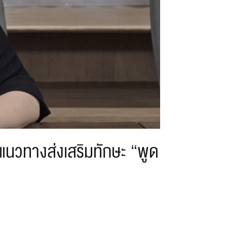
วทางส่งเสริมทักษะ “พูด